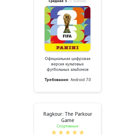
Средняя: 5
(
1
оценок)
Официальная цифровая
версия культовых
футбольных альбомов
Требования:
Android 7.0
Ragkour: The Parkour
Game
Спортивные