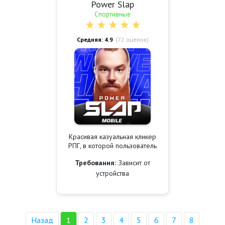
Power Slap
Спортивные
Средняя: 4.9
(
72
оценок)
Красивая казуальная кликер
РПГ, в которой пользователь
Требования:
Зависит от
устройства
Назад
1
2
3
4
5
6
7
8