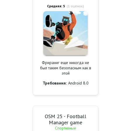
Средняя: 5
(
1
оценок)
Фрираниг еще никогда не
был таким безопасным как в
этой
Требования:
Android 8.0
OSM 25 - Football
Manager game
Спортивные