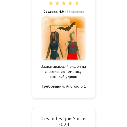
Средняя: 4.9
(
34
оценок)
Захватывающий экшен на
спортивную тематику,
который удивит
Требования:
Android 5.1
Dream League Soccer
2024