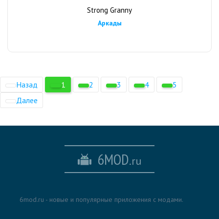
Strong Granny
Аркады
Назад
1
2
3
4
5
Далее
6MOD
.ru
6mod.ru - новые и популярные приложения с модами.