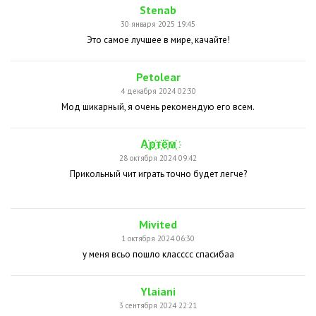
Stenab
30 января 2025 19:45
Это самое лучшее в мире, качайте!
Petolear
4 декабря 2024 02:30
Мод шикарный, я очень рекомендую его всем.
А҉р҉т҉ё҉м҉
28 октября 2024 09:42
Прикольный чит играть точно будет легче?
Mivited
1 октября 2024 06:30
у меня всьо пошло класссс спасибаа
Ylaiani
3 сентября 2024 22:21