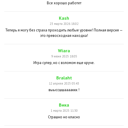
Все хорошо работет
Kash
23 марта 2026 18:02
Теперь я могу без страха проходить любые уровни! Полная версия —
это превосходная находка!
Wiara
9 июня 2025 18:05
Игра супер, но с взломом еще круче.
Bralaht
12 апреля 2025 05:43
выыссшшааааккк !
Вика
1 марта 2025 11:30
Страшно но класно