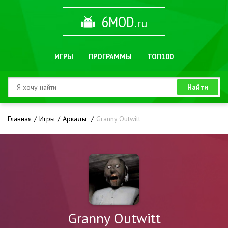
6MOD
.ru
ИГРЫ
ПРОГРАММЫ
ТОП100
Найти
Главная
Игры
Аркады
Granny Outwitt
Granny Outwitt