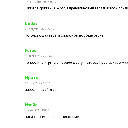
17 сентября 2025 02:51
Каждое сражение — это адреналиновый заряд! Взлом придаё
Bodav
22 августа 2025 22:12
Потрясающая игра, а с взломом вообще огонь!
Rorau
16 июля 2025 20:42
Теперь мир игры стал более доступным, все просто, как в жиз
Иритх
17 мая 2025 17:33
ииеесс!!! сработало !
Йзийл
2 мая 2025 19:07
читы советую — очень классные