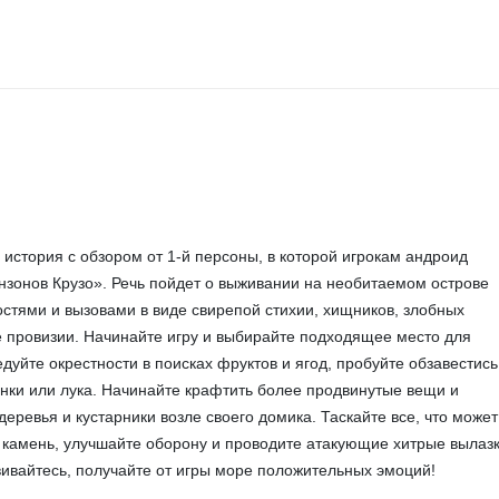
 история с обзором от 1-й персоны, в которой игрокам андроид
нзонов Крузо». Речь пойдет о выживании на необитаемом острове
тями и вызовами в виде свирепой стихии, хищников, злобных
е провизии. Начинайте игру и выбирайте подходящее место для
уйте окрестности в поисках фруктов и ягод, пробуйте обзавестись
нки или лука. Начинайте крафтить более продвинутые вещи и
еревья и кустарники возле своего домика. Таскайте все, что может
е камень, улучшайте оборону и проводите атакующие хитрые вылаз
вивайтесь, получайте от игры море положительных эмоций!