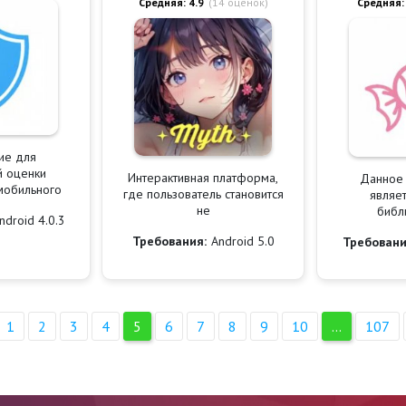
Средняя: 4.9
(
14
оценок)
Средняя:
ие для
й оценки
Интерактивная платформа,
Данное
мобильного
где пользователь становится
являет
не
библ
ndroid 4.0.3
Требования:
Android 5.0
Требовани
1
2
3
4
5
6
7
8
9
10
...
107