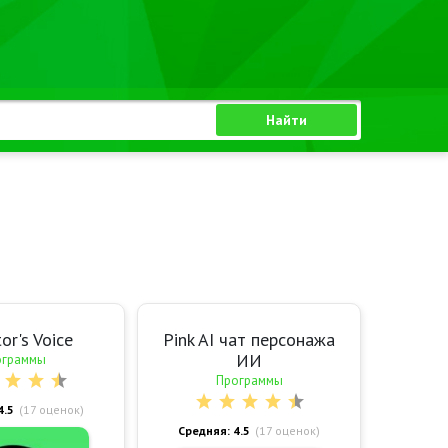
Найти
or's Voice
Pink AI чат персонажа
ИИ
ограммы
Программы
4.5
(
17
оценок)
Средняя: 4.5
(
17
оценок)