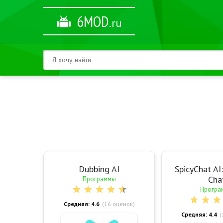
6MOD
.ru
Dubbing AI
SpicyChat AI
Cha
Программы
Програ
Средняя: 4.6
(
16
оценок)
Средняя: 4.4
(