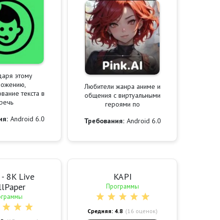
даря этому
ложению,
Любители жанра аниме и
вание текста в
общения с виртуальными
речь
героями по
ия:
Android 6.0
Требования:
Android 6.0
- 8K Live
KAPI
lPaper
Программы
ограммы
Средняя: 4.8
(
16
оценок)