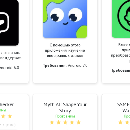
Благо
С помощью этого
при
приложения, изучение
ы составить
преобразо
иностранных языков
 поддержать
Требования:
Android 7.0
Android 6.0
Требован
checker
Myth AI: Shape Your
SSME 
Story
Wal
ммы
Программы
Пр
4
оценок)