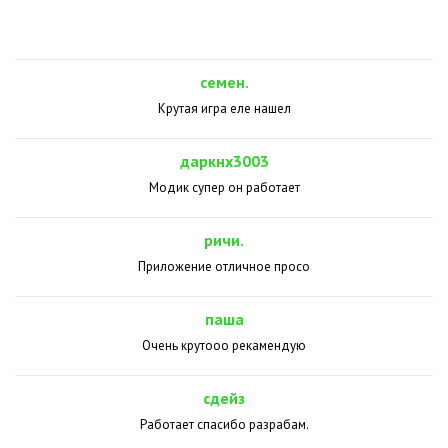
семен.
Крутая игра еле нашел
даркнх3003
Модик супер он работает
ричи.
Приложение отличное просо
паша
Очень крутооо рекамендую
сдейз
Работает спасибо разрабам.