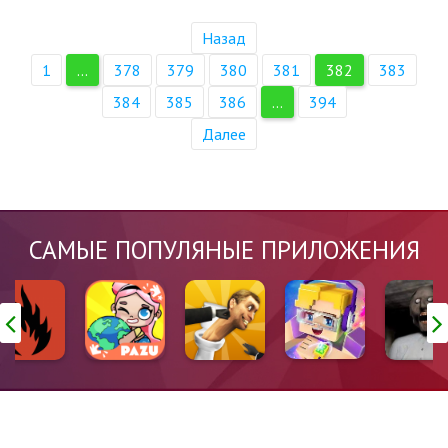
Назад
1
...
378
379
380
381
382
383
384
385
386
...
394
Далее
САМЫЕ ПОПУЛЯНЫЕ ПРИЛОЖЕНИЯ