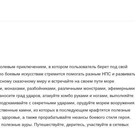
олевым приключением, в котором пользователь берет под свой
 по боевым искусствам стремится помогать разным НПС и развиват
ссному сказочному миру и встречайте на своем пути море
ми, монахами, разбойниками, различными монстрами, эфемерными
носите град ударов, атакуйте комбо руками и ногами, выполняйте
подскакивайте с секретными ударами, орудуйте морем вооружения
твенные камни, из которых в последующем крафтятся полезные
, здоровье, а также прорабатывайте нюансы боевого стиля героя.
 полезные ауры. Путешествуйте, деритесь, участвуйте в сетевых