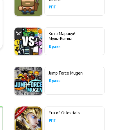
РПГ
Котэ Маракуй –
МультБитвы
Драки
Jump Force Mugen
Драки
Era of Celestials
РПГ