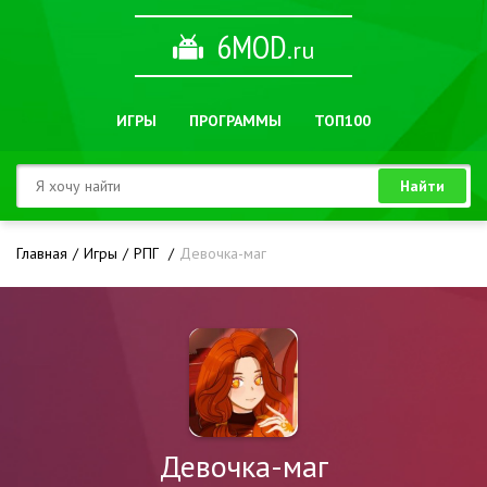
6MOD
.ru
ИГРЫ
ПРОГРАММЫ
ТОП100
Найти
Главная
Игры
РПГ
Девочка-маг
Девочка-маг