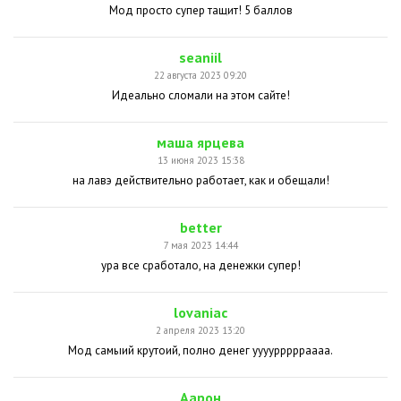
Мод просто супер тащит! 5 баллов
seaniil
22 августа 2023 09:20
Идеально сломали на этом сайте!
маша ярцева
13 июня 2023 15:38
на лавэ действительно работает, как и обещали!
better
7 мая 2023 14:44
ура все сработало, на денежки супер!
lovaniac
2 апреля 2023 13:20
Мод самыий крутоий, полно денег ууууррррраааа.
Аарон