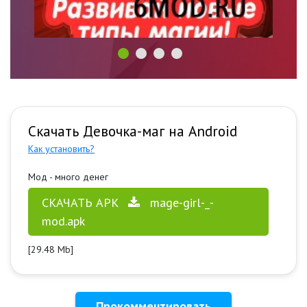
Скачать Девочка-маг на Android
Как установить?
Мод - много денег
СКАЧАТЬ APK
mage-girl-_-
mod.apk
[29.48 Mb]
Прокомментировать