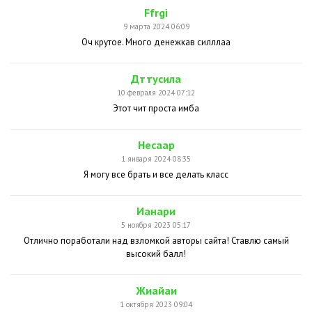
Ffrgi
9 марта 2024 06:09
Оч крутое. Много денежкав силллаа
Дттусила
10 февраля 2024 07:12
Этот чит проста имба
Несаар
1 января 2024 08:35
Я могу все брать и все делать класс
Ианари
5 ноября 2023 05:17
Отлично поработали над взломкой авторы сайта! Ставлю самый
высокий балл!
Жиайаи
1 октября 2023 09:04