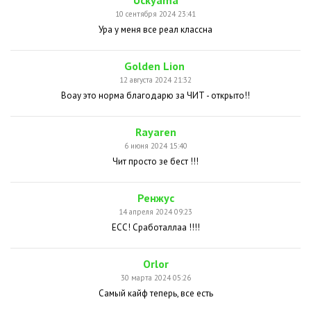
10 сентября 2024 23:41
Ура у меня все реал классна
Golden Lion
12 августа 2024 21:32
Воау это норма благодарю за ЧИТ - открыто!!
Rayaren
6 июня 2024 15:40
Чит просто зе бест !!!
Ренжус
14 апреля 2024 09:23
ЕСС! Сработаллаа !!!!
Orlor
30 марта 2024 05:26
Самый кайф теперь, все есть