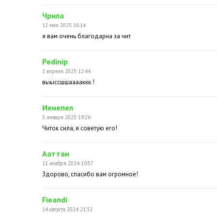
Чрила
12 мая 2025 16:14
я вам очень благодарна за чит
Pedinip
2 апреля 2025 12:44
выыссшшааааккк !
Иенепел
5 января 2025 19:26
Читок сила, я советую его!
Ааттан
11 ноября 2024 19:57
Здорово, спасибо вам огромное!
Fieandi
14 августа 2024 21:32