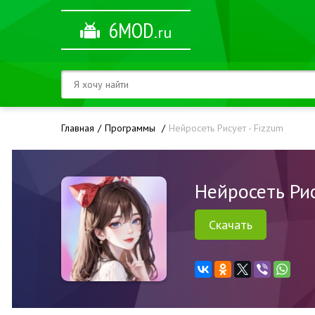
6MOD
.ru
Главная
Программы
Нейросеть Рисует - Fizzum
Нейросеть Рис
Скачать