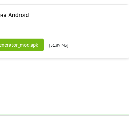
 на Android
generator_mod.apk
[51.89 Mb]