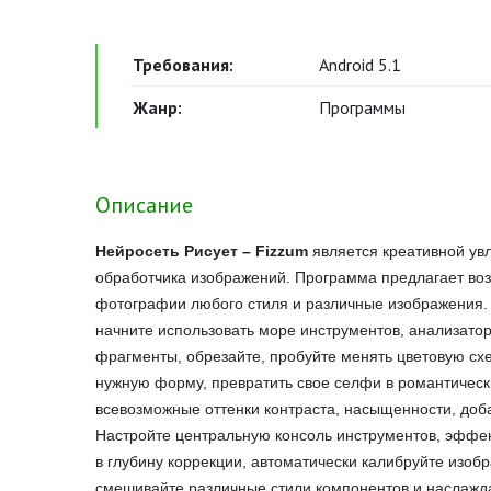
Требования:
Android 5.1
Жанр:
Программы
Описание
Нейросеть Рисует – Fizzum
является креативной ув
обработчика изображений. Программа предлагает во
фотографии любого стиля и различные изображения.
начните использовать море инструментов, анализатор
фрагменты, обрезайте, пробуйте менять цветовую схе
нужную форму, превратить свое селфи в романтическ
всевозможные оттенки контраста, насыщенности, доб
Настройте центральную консоль инструментов, эффек
в глубину коррекции, автоматически калибруйте изоб
смешивайте различные стили компонентов и наслажд