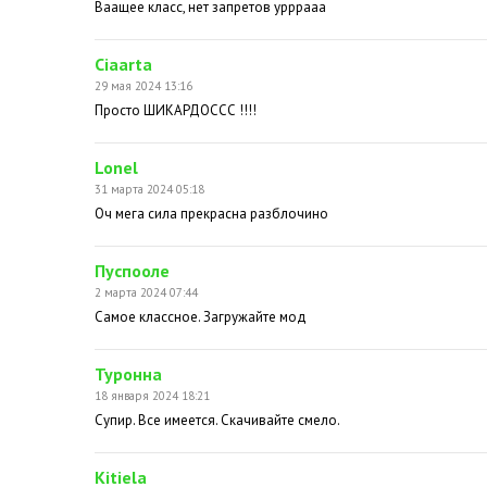
Ваащее класс, нет запретов урррааа
Ciaarta
29 мая 2024 13:16
Просто ШИКАРДОССС !!!!
Lonel
31 марта 2024 05:18
Оч мега сила прекрасна разблочино
Пуспооле
2 марта 2024 07:44
Самое классное. Загружайте мод
Туронна
18 января 2024 18:21
Супир. Все имеется. Скачивайте смело.
Kitiela