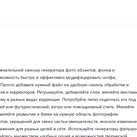
лекательной смесью генератора фото объектов, фонов и
зможность быстро и эффективно модифицировать селфи,
 Просто добавьте нужный файл на удобную панель обработки и
ов и корректоров. Ретушируйте, добавляйте слои, меняйте местам
му в разных видах коррекции. Попробуйте легко подогнать его под
ий или футуристический, ретро или повседневный стиль. Меняйте
авляйте размытие и блики на нужную область фотографии.
тов, украшений для своих частых вмешательств, вносите изменени
ражения для разных целей в сети. Используйте генераторы фильтро
айтесь множеством удобных опций и возможностей творческой