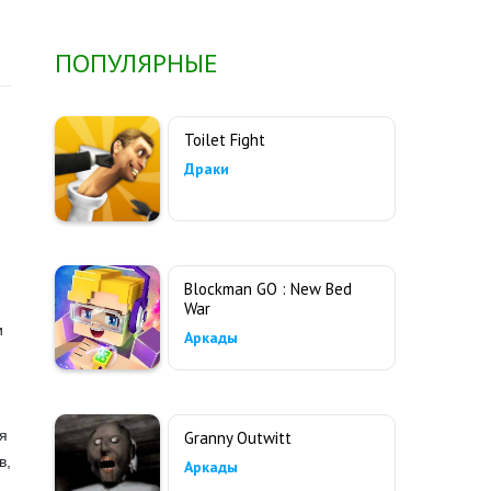
ПОПУЛЯРНЫЕ
Toilet Fight
Драки
Blockman GO : New Bed
War
и
Аркады
я
Granny Outwitt
в,
Аркады