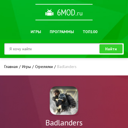
6MOD
.ru
ИГРЫ
ПРОГРАММЫ
ТОП100
Найти
Главная
Игры
Стрелялки
Badlanders
Badlanders