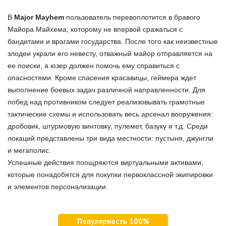
В
Major Mayhem
пользователь перевоплотится в бравого
Майора Майхема, которому не впервой сражаться с
бандитами и врагами государства. После того как неизвестные
злодеи украли его невесту, отважный майор отправляется на
ее поиски, а юзер должен помочь ему справиться с
опасностями. Кроме спасения красавицы, геймера ждет
выполнение боевых задач различной направленности. Для
побед над противником следует реализовывать грамотные
тактические схемы и использовать весь арсенал вооружения:
дробовик, штурмовую винтовку, пулемет, базуку и т.д. Среди
локаций представлены три вида местности: пустыня, джунгли
и мегаполис.
Успешные действия поощряются виртуальными активами,
которые понадобятся для покупки первоклассной экипировки
и элементов персонализации.
Популярность 100%