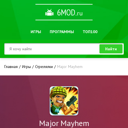
6MOD
.ru
ИГРЫ
ПРОГРАММЫ
ТОП100
Найти
Главная
Игры
Стрелялки
Major Mayhem
Major Mayhem