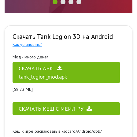
Скачать Tank Legion 3D на Android
Как установить?
Мод - много денег
СКАЧАТЬ APK
tank_legion_mod.apk
[58.23 Mb]
СКАЧАТЬ КЕШ С МЕИЛ РУ
Кэш к игре распаковать в /sdcard/Android/obb/