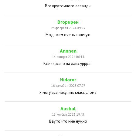
Все круто: много лаванды
Вгорирен
23 февраля 2024 09:53
Мод всем очень советую
Annnen
14 января 2024 06:14
Все классно на лавэ уррраа
Hidaror
16 декабря 2023 07:07
Я могу все накупить класс слома
Aushal
15 ноября 2023 19:43
Вау то что мне нужно