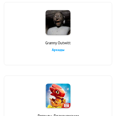
Granny Outwitt
Аркады
Легенды Дракономании