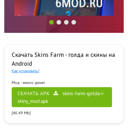
Скачать Skins Farm - голда и скины на
Android
Как установить?
Мод - много денег
СКАЧАТЬ APK
skins-farm-golda-i-
skiny_mod.apk
[46.49 Mb]