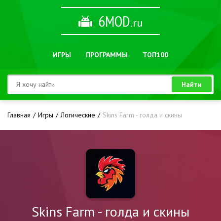
6MOD
.ru
ИГРЫ
ПРОГРАММЫ
ТОП100
Найти
Главная
Игры
Логические
Skins Farm - голда и скины
Skins Farm - голда и скины