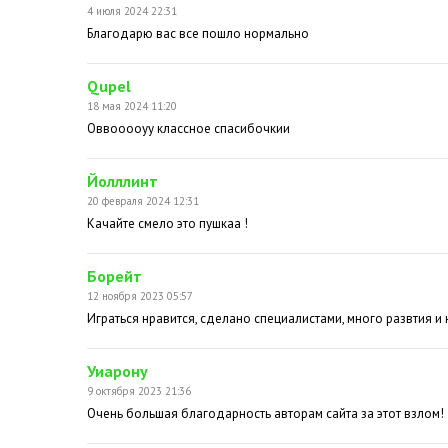
4 июля 2024 22:31
Благодарю вас все пошло нормально
Qupel
18 мая 2024 11:20
Оввооооуу классное спасибочкии
Йолллинт
20 февраля 2024 12:31
Качайте смело это пушкаа !
Борейт
12 ноября 2023 05:57
Играться нравится, сделано специалистами, много развтия 
Уиарону
9 октября 2023 21:36
Очень большая благодарность авторам сайта за этот взлом!