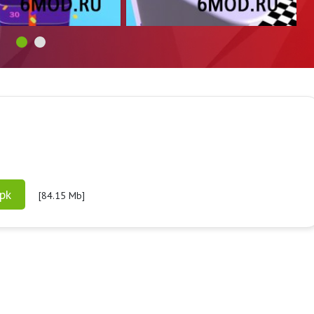
pk
[84.15 Mb]