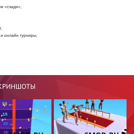
м «сзади»;
;
 и онлайн турниры;
КРИНШОТЫ