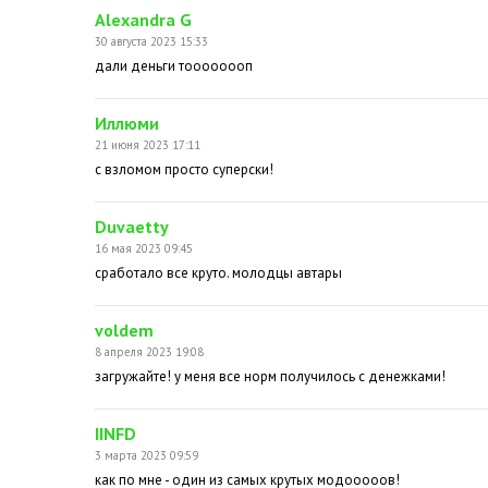
Alexandra G
30 августа 2023 15:33
дали деньги тоооооооп
Иллюми
21 июня 2023 17:11
с взломом просто суперски!
Duvaetty
16 мая 2023 09:45
сработало все круто. молодцы автары
voldem
8 апреля 2023 19:08
загружайте! у меня все норм получилось с денежками!
IINFD
3 марта 2023 09:59
как по мне - один из самых крутых модооооов!