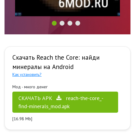
Скачать Reach the Core: найди
минералы на Android
Как установить?
Мод - много денег
СКАЧАТЬ APK
reach-the-core_-
find-minerals_mod.apk
[16.98 Mb]