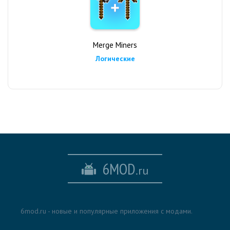
Merge Miners
Логические
6MOD
.ru
6mod.ru - новые и популярные приложения с модами.