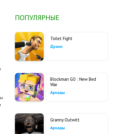
ПОПУЛЯРНЫЕ
Toilet Fight
Драки
я
Blockman GO : New Bed
War
Аркады
ты
и
Granny Outwitt
Аркады