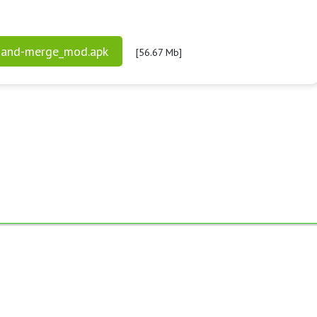
-and-merge_mod.apk
[56.67 Mb]