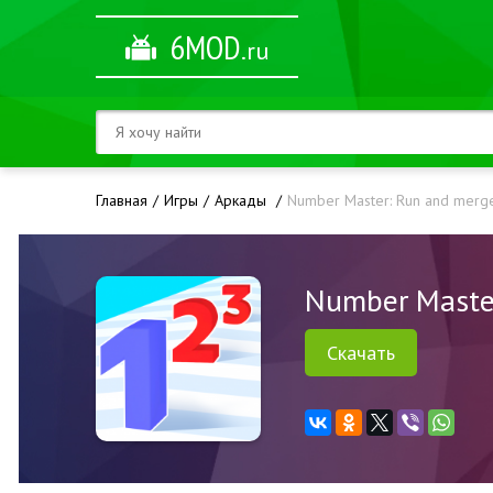
6MOD
.ru
Главная
Игры
Аркады
Number Master: Run and merg
Number Maste
Скачать