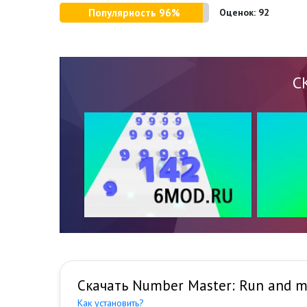
Популярность 96%
Оценок:
92
С
Скачать Number Master: Run and m
Как установить?