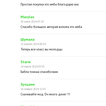
Простая покупка это имба благодарю вас
Marylas
10 июня 2024 07:19
Спасибо большое авторам взлома это имба
Шумала
23 апреля 2024 00:59
Теперь все класс вы молодцы
Starw
24 марта 2024 05:55
Бабла тоннаа спасибочкии
Зусцане
16 января 2024 12:53
Скачивайте мод. Оч много денег !!!