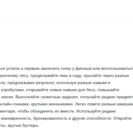
ься успеха и первым закончить гонку у финиша или воспользоватьс
зочному лесу, проделывайте ямы в саду, прыгайте через разные
сла, предсказывая результат, используя разные навыки и
 атрибутами, открывайте новые навыки для бега, повышайте
й магии. Выполняйте сюжетные задания, получайте редкие предме
нлайн-гонками, крутыми механиками. Легко ловите разные камешк
вентаре, чтобы объединить их вместе. Используйте редкие
 маневренность, бронированность и другие способности. Откройте
ты, крутые бустеры.