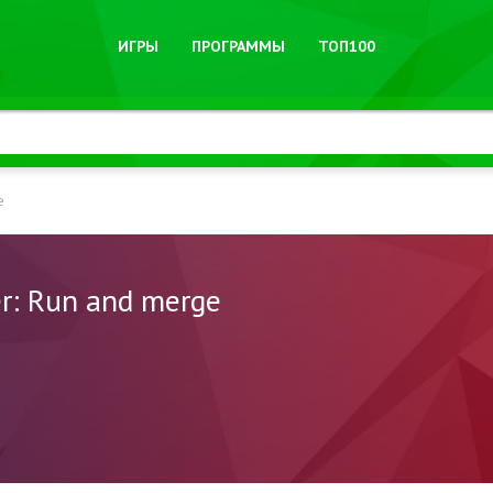
ИГРЫ
ПРОГРАММЫ
ТОП100
e
r: Run and merge