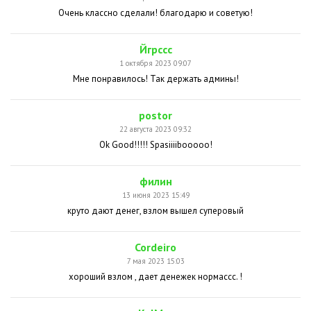
Очень классно сделали! благодарю и советую!
Йгрссс
1 октября 2023 09:07
Мне понравилось! Так держать админы!
postor
22 августа 2023 09:32
Ok Good!!!!! Spasiiiibooooo!
филин
13 июня 2023 15:49
круто дают денег, взлом вышел суперовый
Cordeiro
7 мая 2023 15:03
хороший взлом , дает денежек нормассс. !