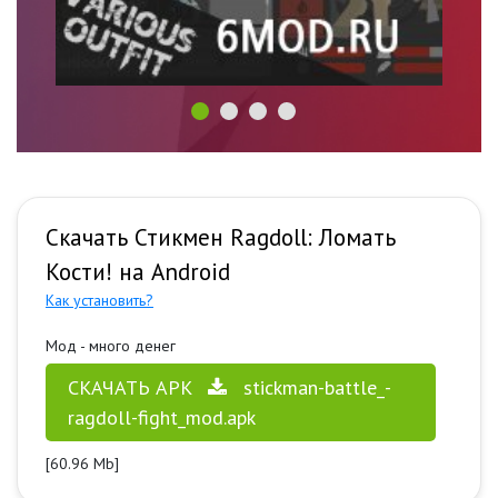
Скачать Стикмен Ragdoll: Ломать
Кости! на Android
Как установить?
Мод - много денег
СКАЧАТЬ APK
stickman-battle_-
ragdoll-fight_mod.apk
[60.96 Mb]